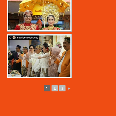
1
2
3
►