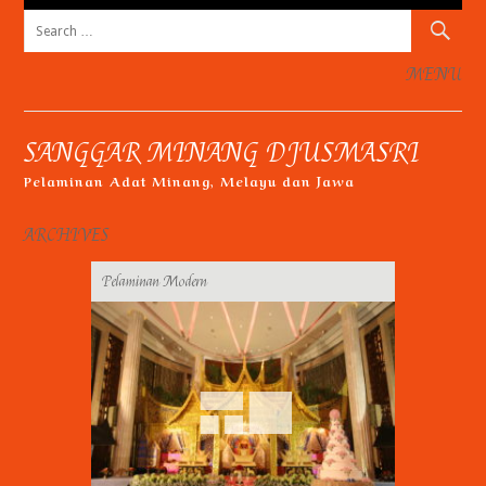
Search
for:
MENU
Skip
to
SANGGAR MINANG DJUSMASRI
content
Pelaminan Adat Minang, Melayu dan Jawa
ARCHIVES
Pelaminan Modern
Gallery